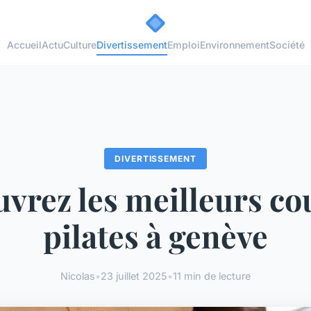
Accueil
Actu
Culture
Divertissement
Emploi
Environnement
Société
DIVERTISSEMENT
vrez les meilleurs co
pilates à genève
Nicolas
•
23 juillet 2025
•
11 min de lecture