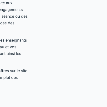
nité aux
s engagements
a séance ou des
pose des
 des enseignants
eau et vos
nt ainsi les
fres sur le site
omplet des