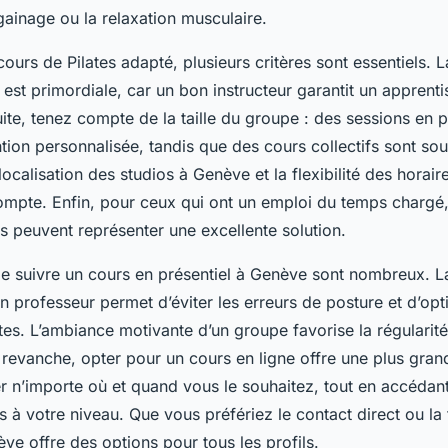
gainage ou la relaxation musculaire.
cours de Pilates adapté, plusieurs critères sont essentiels. L
est primordiale, car un bon instructeur garantit un apprent
uite, tenez compte de la taille du groupe : des sessions en 
ntion personnalisée, tandis que des cours collectifs sont so
localisation des studios à Genève et la flexibilité des horair
compte. Enfin, pour ceux qui ont un emploi du temps chargé,
s peuvent représenter une excellente solution.
e suivre un cours en présentiel à Genève sont nombreux. L
 professeur permet d’éviter les erreurs de posture et d’opt
ates. L’ambiance motivante d’un groupe favorise la régularité
revanche, opter pour un cours en ligne offre une plus grand
r n’importe où et quand vous le souhaitez, tout en accédan
s à votre niveau. Que vous préfériez le contact direct ou la f
e offre des options pour tous les profils.