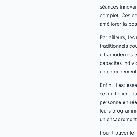
séances innovant
complet. Ces cen
améliorer la pos
Par ailleurs, l
traditionnels co
ultramodernes e
capacités indiv
un entraînement 
Enfin, il est es
se multiplient 
personne en réé
leurs programme
un encadrement b
Pour trouver le 