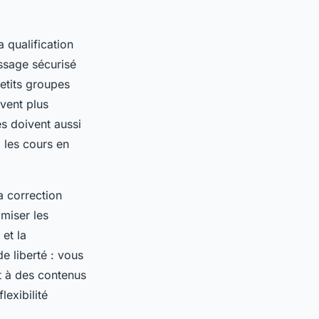
a qualification
issage sécurisé
petits groupes
uvent plus
es doivent aussi
 les cours en
a correction
imiser les
 et la
e liberté : vous
t à des contenus
lexibilité