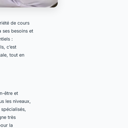
riété de cours
à ses besoins et
tiels :
s, c’est
ale, tout en
n-être et
us les niveaux,
spécialisés,
gne très
our la