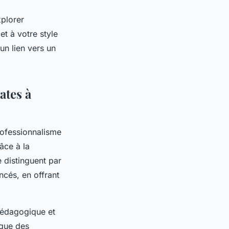
xplorer
et à votre style
un lien vers un
ates à
rofessionnalisme
âce à la
e distinguent par
ncés, en offrant
 pédagogique et
 que des