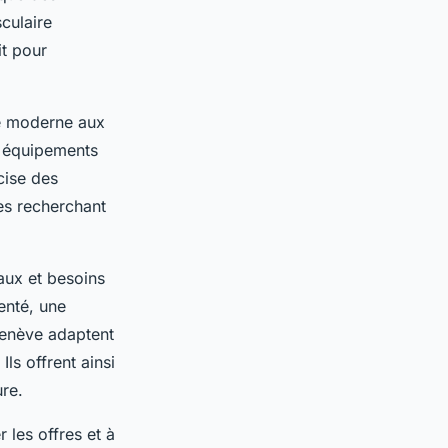
culaire
it pour
he moderne aux
es équipements
cise des
es recherchant
eaux et besoins
enté, une
Genève adaptent
s offrent ainsi
ure.
 les offres et à