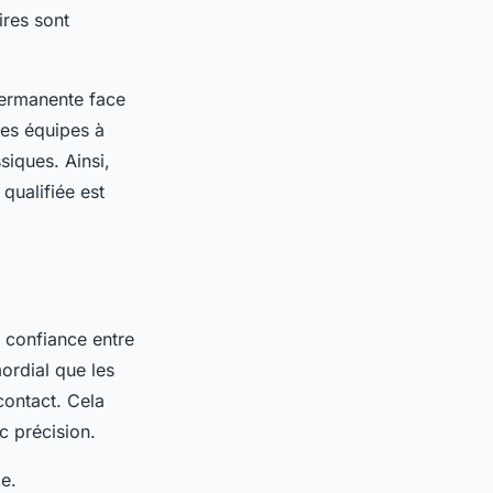
ires sont
 permanente face
es équipes à
iques. Ainsi,
qualifiée est
la confiance entre
mordial que les
contact. Cela
c précision.
de.