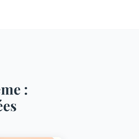
ème :
ées