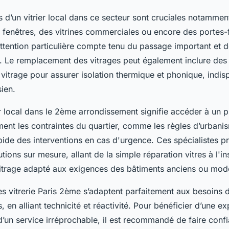
s d’un vitrier local dans ce secteur sont cruciales notammen
 fenêtres, des vitrines commerciales ou encore des portes-f
attention particulière compte tenu du passage important et
s. Le remplacement des vitrages peut également inclure des 
 vitrage pour assurer isolation thermique et phonique, indi
sien.
er local dans le 2ème arrondissement signifie accéder à un p
ment les contraintes du quartier, comme les règles d’urbani
pide des interventions en cas d'urgence. Ces spécialistes 
tions sur mesure, allant de la simple réparation vitres à l'ins
itrage adapté aux exigences des bâtiments anciens ou mod
ces vitrerie Paris 2ème s’adaptent parfaitement aux besoins d
en alliant technicité et réactivité. Pour bénéficier d’une ex
’un service irréprochable, il est recommandé de faire confia