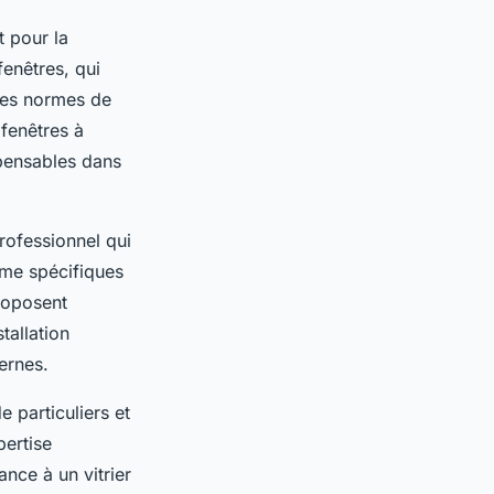
t pour la
enêtres, qui
 des normes de
fenêtres à
spensables dans
rofessionnel qui
sme spécifiques
proposent
tallation
ernes.
e particuliers et
pertise
nce à un vitrier