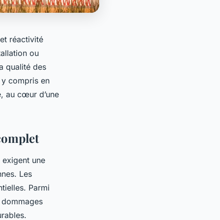
et réactivité
tallation ou
a qualité des
, y compris en
e, au cœur d’une
 complet
t exigent une
nnes. Les
tielles. Parmi
les dommages
urables.