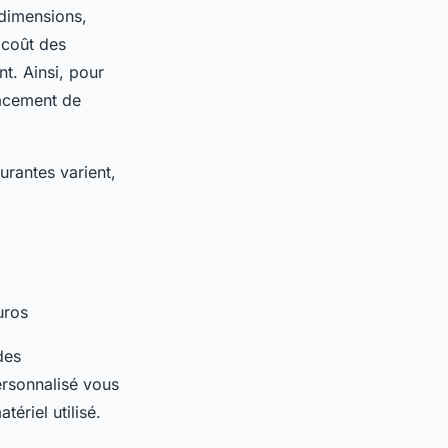
 dimensions,
 coût des
t. Ainsi, pour
lacement de
urantes varient,
uros
des
ersonnalisé vous
tériel utilisé.