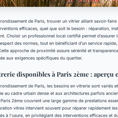
ondissement de Paris, trouver un vitrier alliant savoir-faire 
rventions efficaces, quel que soit le besoin : réparation, ins
. Choisir un professionnel local certifié permet d’assurer l
respect des normes, tout en bénéficiant d’un service rapide
Cette approche de proximité assure sérénité et transparenc
tée aux exigences spécifiques du quartier.
trerie disponibles à Paris 2ème : aperçu
ondissement de Paris, les besoins en vitrerie sont variés e
ée au cadre urbain dense et aux architectures parfois ancie
e Paris 2ème couvrent une large gamme de prestations essen
paration vitres intervient souvent pour réparer rapidement 
és à l'usure, en privilégiant des interventions efficaces et d