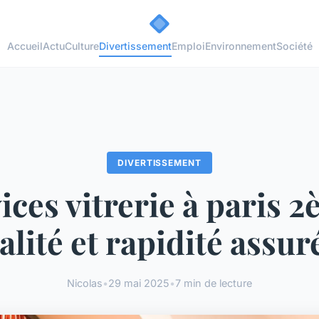
Accueil
Actu
Culture
Divertissement
Emploi
Environnement
Société
DIVERTISSEMENT
ices vitrerie à paris 2
alité et rapidité assur
Nicolas
•
29 mai 2025
•
7 min de lecture