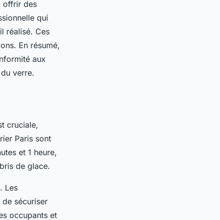
offrir des
sionnelle qui
l réalisé. Ces
tions. En résumé,
conformité aux
 du verre.
t cruciale,
ier Paris sont
utes et 1 heure,
bris de glace.
x. Les
 de sécuriser
les occupants et