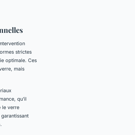
onnelles
intervention
ormes strictes
rie optimale. Ces
verre, mais
ériaux
mance, qu’il
 le verre
, garantissant
.